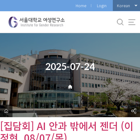
바
Korean
Home
Login
로
가
기
메
뉴
2025-07-24
[집담회] AI 안과 밖에서 젠더 (이
정현, 08/07/목)