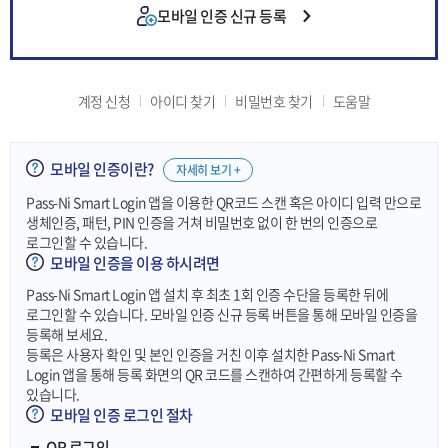
모바일 인증 신규 등록
계정 신청
아이디 찾기
비밀번호 찾기
도움말
모바일 인증이란?
자세히 보기 +
Pass-Ni Smart Login 앱을 이용한 QR코드 스캔 혹은 아이디 입력 만으로
생체인증, 패턴, PIN 인증을 거쳐 비밀번호 없이 한 번의 인증으로
로그인할 수 있습니다.
모바일 인증을 이용 하시려면
Pass-Ni Smart Login 앱 설치 후 최초 1회 인증 수단을 등록한 뒤에
로그인할 수 있습니다. 모바일 인증 신규 등록 버튼을 통해 모바일 인증을
등록해 보세요.
등록은 사용자 확인 및 본인 인증을 거친 이후 설치한 Pass-Ni Smart
Login 앱을 통해 등록 화면의 QR 코드를 스캔하여 간편하게 등록할 수
있습니다.
모바일 인증 로그인 절차
QR 로그인