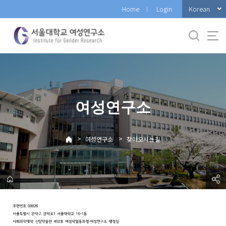
바
Korean
Home
Login
로
가
기
메
뉴
여성연구소
>
>
여성연구소
찾아오시는길