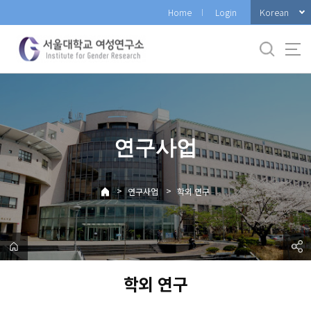
바
Korean
Home
Login
로
가
기
메
뉴
연구사업
>
>
연구사업
학외 연구
학외 연구