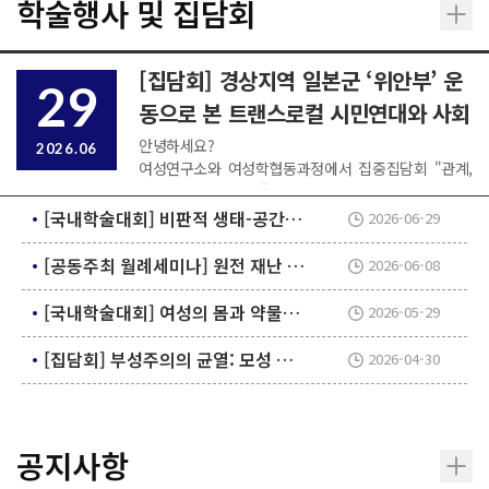
학술행사 및 집담회
[집담회] 경상지역 일본군 ‘위안부’ 운
29
동으로 본 트랜스로컬 시민연대와 사회
적 치유 (문경희, 7/2/목)
안녕하세요?
2026.06
여성연구소와 여성학협동과정에서 집중집담회 "관계,
지역, 치유의 여성학"을 개최합니다.
다음 회차인 4강의 일시와 신청정보를 아래와 같이 게
[국내학술대회] 비판적 생태-공간정치 연구의 프론티어
2026-06-29
시하오니, 많은 관심 부탁드립니다.
[공동주최 월례세미나] 원전 재난 속에서 여성들의 말하기 (오은정, 6/10/수)
2026-06-08
[국내학술대회] 여성의 몸과 약물의 얽힘
2026-05-29
[집담회] 부성주의의 균열: 모성 부여 실천과 법원결정의 법사회학적 분석 (김선화, 5/20/수)
2026-04-30
공지사항