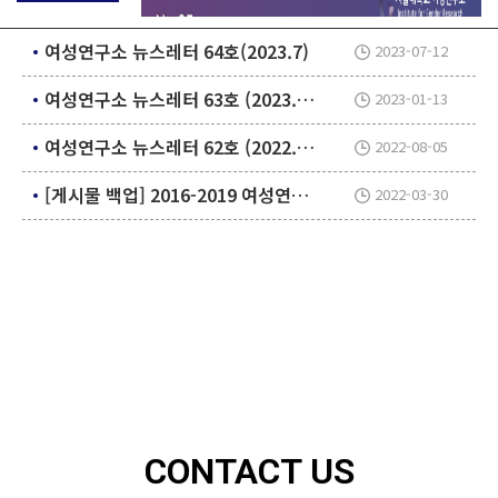
여성연구소 뉴스레터 64호(2023.7)
2023-07-12
여성연구소 뉴스레터 63호 (2023.1.)
2023-01-13
여성연구소 뉴스레터 62호 (2022.7.)
2022-08-05
[게시물 백업] 2016-2019 여성연구소 뉴스레터 모음
2022-03-30
[4강: 경상지역 일본군 '위안부' 운동으로 본 트랜스로
컬 시민연대와 사회적 치유]
연사: 문경희 (국립창원대학교 국제관계학과)
일시: 7월 2일 목요일 16:00~17:30
CONTACT US
진행: 온라인 Zoom 진행
신청:
https://forms.gle/iGuKQQWeGPAJ6ufx7
(사